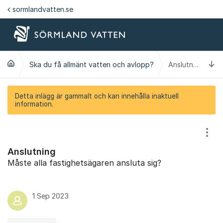
Hoppa till innehåll
sormlandvatten.se
Ti
Ska du få allmänt vatten och avlopp?
Anslutning
Detta inlägg är gammalt och kan innehålla inaktuell
information.
Visa
Anslutning
Måste alla fastighetsägaren ansluta sig?
1 Sep 2023