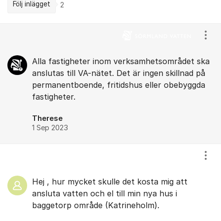
Följ inlägget
2
Kommentarer
Visa
Alla fastigheter inom verksamhetsområdet ska
anslutas till VA-nätet. Det är ingen skillnad på
permanentboende, fritidshus eller obebyggda
fastigheter.
Therese
1 Sep 2023
Visa
Hej , hur mycket skulle det kosta mig att
ansluta vatten och el till min nya hus i
baggetorp område (Katrineholm).