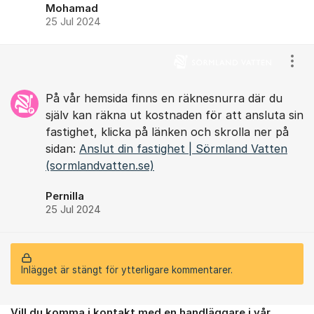
Mohamad
25 Jul 2024
Visa
På vår hemsida finns en räknesnurra där du
själv kan räkna ut kostnaden för att ansluta sin
fastighet, klicka på länken och skrolla ner på
sidan:
Anslut din fastighet | Sörmland Vatten
(sormlandvatten.se)
Pernilla
25 Jul 2024
Inlägget är stängt för ytterligare kommentarer.
Vill du komma i kontakt med en handläggare i vår