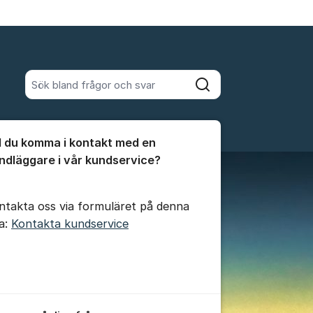
Sök bland alla inlägg
Sök
umet
ll du komma i kontakt med en
te kommentaren
ndläggare i vår kundservice?
ällningar för inlägg/kommentar
ntakta oss via formuläret på denna
da:
Kontakta kundservice