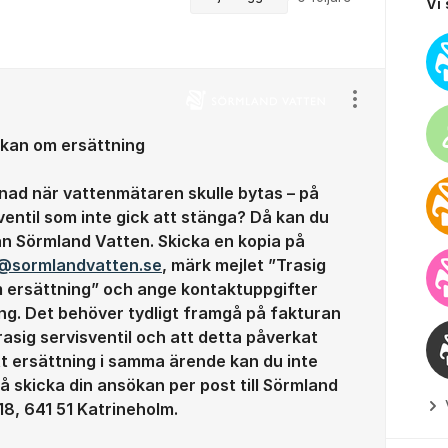
Vi
Visa/dölj ins
sökan om ersättning
tnad när vattenmätaren skulle bytas – på
ventil som inte gick att stänga? Då kan du
n Sörmland Vatten. Skicka en kopia på
@sormlandvatten.se
, märk mejlet ”Trasig
m ersättning” och ange kontaktuppgifter
g. Det behöver tydligt framgå på fakturan
rasig servisventil och att detta påverkat
tt ersättning i samma ärende kan du inte
å skicka din ansökan per post till Sörmland
8, 641 51 Katrineholm.