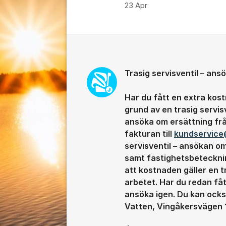
23 Apr
Kommentarer
Trasig servisventil – an
Har du fått en extra kos
grund av en trasig servis
ansöka om ersättning frå
fakturan till
kundservice
servisventil – ansökan o
samt fastighetsbetecknin
att kostnaden gäller en t
arbetet. Har du redan få
ansöka igen. Du kan ocks
Vatten, Vingåkersvägen 1