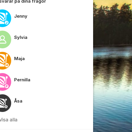
 svarar på dina frågor
Jenny
tällningar för inlägg/kommentar
Sylvia
Maja
Pernilla
Åsa
Visa alla