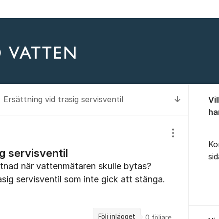
Om for
Ersättning vid trasig servisventil
Vi
Till senas
ha
Visa/dölj inst
Ko
g servisventil
si
stnad när vattenmätaren skulle bytas?
sig servisventil som inte gick att stänga.
Följ inlägget
0
följare