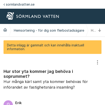
Hoppa till innehåll
sormlandvatten.se
Ti
Hemsortering - för dig som flerbostadsägare
Hur stor yta kommer jag behöva i soprummet?
Detta inlägg är gammalt och kan innehålla inaktuell
information.
Visa
Hur stor yta kommer jag behöva i
soprummet?
Hur många kärl samt yta kommer behövas för
införandet av fastighetsnära insamling?
Erik