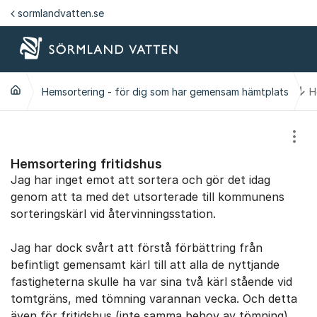
Hoppa till innehåll
sormlandvatten.se
Ti
Hemsortering - för dig som har gemensam hämtplats
H
Visa
Hemsortering fritidshus
Jag har inget emot att sortera och gör det idag
genom att ta med det utsorterade till kommunens
sorteringskärl vid återvinningsstation.
Jag har dock svårt att förstå förbättring från
befintligt gemensamt kärl till att alla de nyttjande
fastigheterna skulle ha var sina två kärl stående vid
tomtgräns, med tömning varannan vecka. Och detta
även för fritidshus (inte samma behov av tömning)