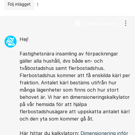
Följ inlägget
1
Kommentarer
Visa
Hej!
Fastighetsnära insamling av förpackningar
gäller alla hushåll, dvs både en- och
tvåbostadshus samt flerbostadshus.
Flerbostadshus kommer att få enskilda kärl per
fraktion. Antalet kärl bestäms utifrån hur
många lägenheter som finns och hur stort
behovet är. Vi har en dimensioneringskalkylator
på vår hemsida för att hjälpa
flerbostadshusägare att uppskatta antalet kärl
och den yta som kommer gå åt.
Här hittar du kalkylatorn:
Dimensionering inför