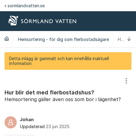
Hoppa till innehåll
sormlandvatten.se
Ti
Hemsortering - för dig som flerbostadsägare
Hur blir det med flerbostadshus?
Detta inlägg är gammalt och kan innehålla inaktuell
information.
Visa
Hur blir det med flerbostadshus?
Hemsortering gäller även oss som bor i lägenhet?
Johan
Uppdaterad
23 jun 2025