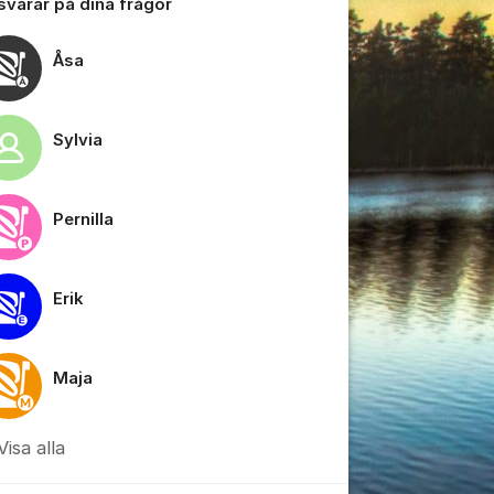
 svarar på dina frågor
Åsa
Sylvia
tällningar för inlägg/kommentar
Pernilla
Erik
Maja
Visa alla