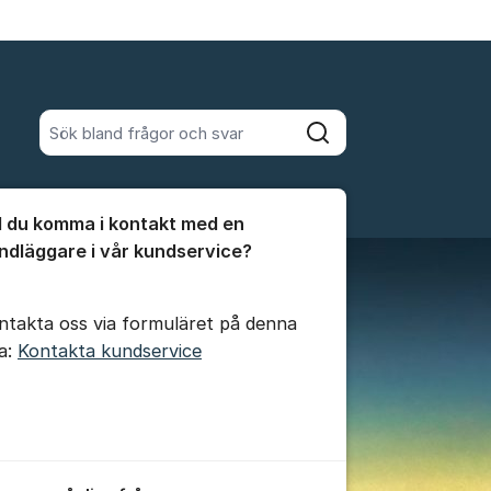
Sök bland alla inlägg
Sök
umet
ll du komma i kontakt med en
te kommentaren
ndläggare i vår kundservice?
ntakta oss via formuläret på denna
da:
Kontakta kundservice
ällningar för inlägg/kommentar