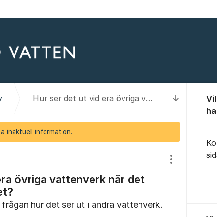
Om for
y
Hur ser det ut vid era övriga vattenverk när det gäller PFAS i vattnet?
Vi
Till senas
ha
a inaktuell information.
Ko
si
Visa/dölj inst
era övriga vattenverk när det
et?
 frågan hur det ser ut i andra vattenverk.