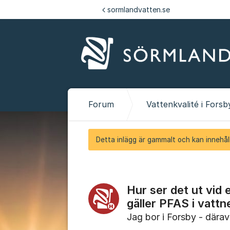
Hoppa till innehåll
sormlandvatten.se
Forum
Vattenkvalité i Forsb
Detta inlägg är gammalt och kan innehåll
Hur ser det ut vid 
gäller PFAS i vattn
Jag bor i Forsby - därav