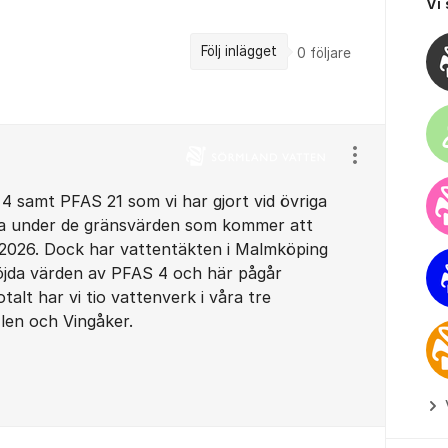
Vi
Följ inlägget
0
följare
Visa/dölj ins
 4 samt PFAS 21 som vi har gjort vid övriga
na under de gränsvärden som kommer att
i 2026. Dock har vattentäkten i Malmköping
höjda värden av PFAS 4 och här pågår
talt har vi tio vattenverk i våra tre
en och Vingåker.