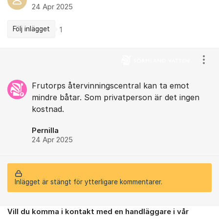
24 Apr 2025
Följ inlägget
1
Kommentarer
Visa
Frutorps återvinningscentral kan ta emot
mindre båtar. Som privatperson är det ingen
kostnad.
Pernilla
24 Apr 2025
Inlägget är stängt för ytterligare kommentarer.
Vill du komma i kontakt med en handläggare i vår
Om forumet