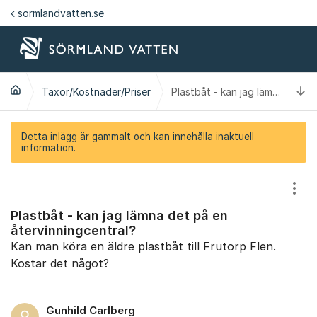
Hoppa till innehåll
sormlandvatten.se
Ti
Taxor/Kostnader/Priser
Plastbåt - kan jag lämna det på en återvinningcentral?
Detta inlägg är gammalt och kan innehålla inaktuell
information.
Visa
Plastbåt - kan jag lämna det på en
återvinningcentral?
Kan man köra en äldre plastbåt till Frutorp Flen.
Kostar det något?
Gunhild Carlberg