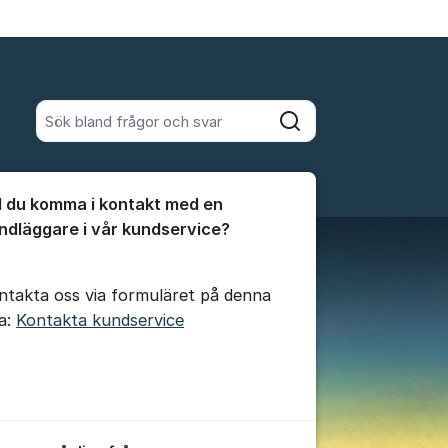
Sök bland alla inlägg
Sök
umet
ll du komma i kontakt med en
te kommentaren
ndläggare i vår kundservice?
ntakta oss via formuläret på denna
da:
Kontakta kundservice
ällningar för inlägg/kommentar