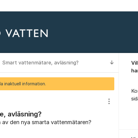
Om for
Smart vattenmätare, avläsning?
Vi
Till senas
ha
a inaktuell information.
Ko
si
Visa/dölj inst
e, avläsning?
 av den nya smarta vattenmätaren?