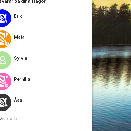
 svarar på dina frågor
Erik
Maja
tällningar för inlägg/kommentar
Sylvia
Pernilla
Åsa
Visa alla