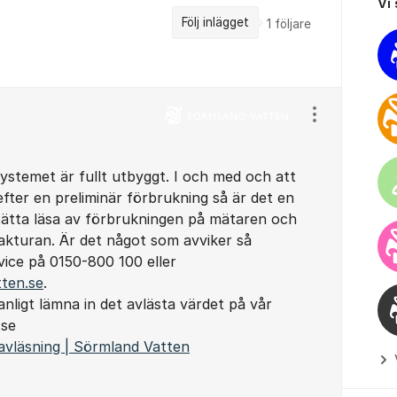
Vi
Följ inlägget
1
följare
Visa/dölj ins
systemet är fullt utbyggt. I och med och att
fter en preliminär förbrukning så är det en
ätta läsa av förbrukningen på mätaren och
akturan. Är det något som avviker så
ice på 0150-800 100 eller
ten.se
.
nligt lämna in det avlästa värdet på vår
.se
avläsning | Sörmland Vatten