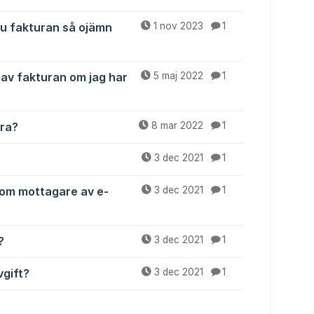
du fakturan så ojämn
1 nov 2023
1
 av fakturan om jag har
5 maj 2022
1
vra?
8 mar 2022
1
3 dec 2021
1
som mottagare av e-
3 dec 2021
1
?
3 dec 2021
1
vgift?
3 dec 2021
1