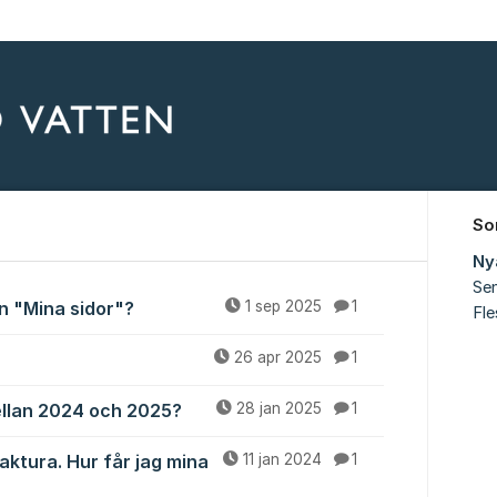
So
Ny
Sen
n "Mina sidor"?
1 sep 2025
1
Fl
26 apr 2025
1
llan 2024 och 2025?
28 jan 2025
1
aktura. Hur får jag mina
11 jan 2024
1