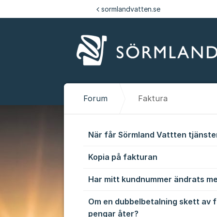
Hoppa till innehåll
sormlandvatten.se
Forum
Faktura
Faktura
När får Sörmland Vattten tjänste
Kopia på fakturan
Har mitt kundnummer ändrats me
Om en dubbelbetalning skett av f
pengar åter?