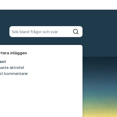
Sök bland alla inlägg
Sök
rtera inläggen
ast
aste aktivitet
est kommentarer