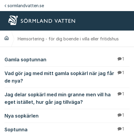
Hoppa till innehåll
sormlandvatten.se
Hemsortering - för dig boende i villa eller fritidshus
Hemsortering - för dig
Gamla soptunnan
1
Vad gör jag med mitt gamla sopkärl när jag får
1
de nya?
Jag delar sopkärl med min granne men vill ha
1
eget istället, hur går jag tillväga?
Nya sopkärlen
1
Soptunna
1