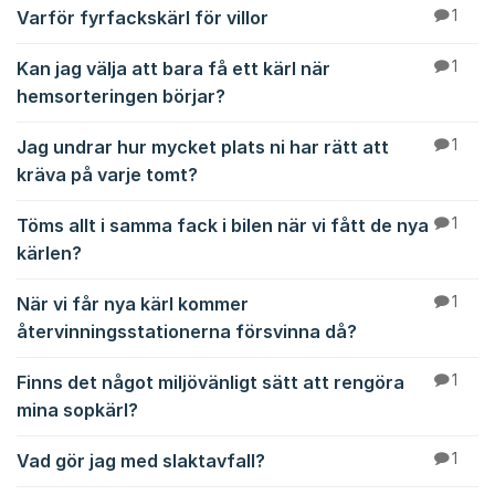
Varför fyrfackskärl för villor
1
Kan jag välja att bara få ett kärl när
1
hemsorteringen börjar?
Jag undrar hur mycket plats ni har rätt att
1
kräva på varje tomt?
Töms allt i samma fack i bilen när vi fått de nya
1
kärlen?
När vi får nya kärl kommer
1
återvinningsstationerna försvinna då?
Finns det något miljövänligt sätt att rengöra
1
mina sopkärl?
Vad gör jag med slaktavfall?
1