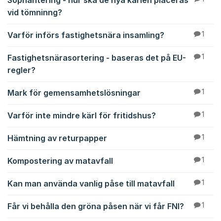
Sophantering - hur ska de nya kärlen placeras
vid tömninng?
Varför införs fastighetsnära insamling?
1
Fastighetsnärasortering - baseras det på EU-
1
regler?
Mark för gemensamhetslösningar
1
Varför inte mindre kärl för fritidshus?
1
Hämtning av returpapper
1
Kompostering av matavfall
1
Kan man använda vanlig påse till matavfall
1
Får vi behålla den gröna påsen när vi får FNI?
1