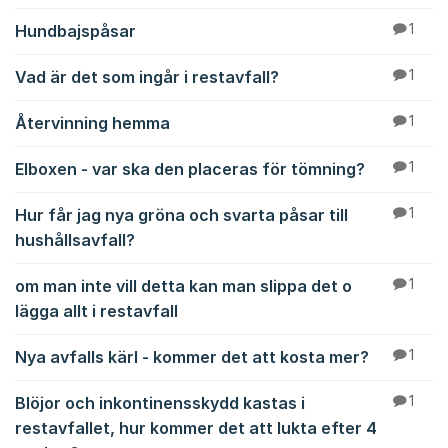
Hundbajspåsar
1
Vad är det som ingår i restavfall?
1
Återvinning hemma
1
Elboxen - var ska den placeras för tömning?
1
Hur får jag nya gröna och svarta påsar till
1
hushållsavfall?
om man inte vill detta kan man slippa det o
1
lägga allt i restavfall
Nya avfalls kärl - kommer det att kosta mer?
1
Blöjor och inkontinensskydd kastas i
1
restavfallet, hur kommer det att lukta efter 4