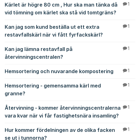
Kärlet är högre 80 cm , Hur ska man tänka då
1
vid tömning om kärlet ska stå vid tomtgräns?
Kan jag som kund beställa ut ett extra
1
restavfallskärl när vi fått fyrfackskärl?
Kan jag lämna restavfall på
1
återvinningscentralen?
Hemsortering och nuvarande kompostering
1
Hemsortering - gemensamma kärl med
1
granne?
Återvinning - kommer återvinningscentralerna
1
vara kvar när vi får fastighetsnära insamling?
Hur kommer fördelningen av de olika facken
1
se ut i tunnorna?