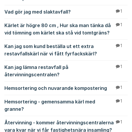
Vad gör jag med slaktavfall?
1
Kärlet är högre 80 cm , Hur ska man tänka då
1
vid tömning om kärlet ska stå vid tomtgräns?
Kan jag som kund beställa ut ett extra
1
restavfallskärl när vi fått fyrfackskärl?
Kan jag lämna restavfall på
1
återvinningscentralen?
Hemsortering och nuvarande kompostering
1
Hemsortering - gemensamma kärl med
1
granne?
Återvinning - kommer återvinningscentralerna
1
vara kvar när vi får fastighetsnära insamling?