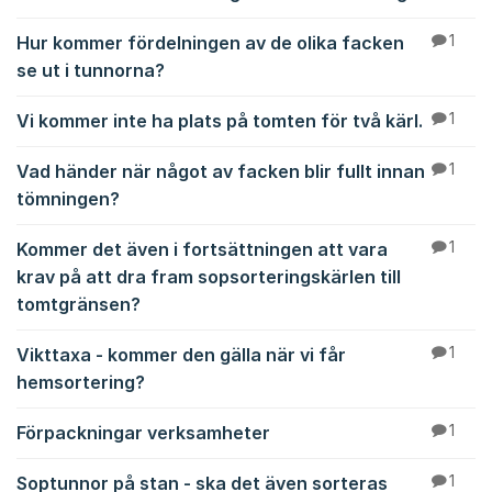
Hur kommer fördelningen av de olika facken
1
se ut i tunnorna?
Vi kommer inte ha plats på tomten för två kärl.
1
Vad händer när något av facken blir fullt innan
1
tömningen?
Kommer det även i fortsättningen att vara
1
krav på att dra fram sopsorteringskärlen till
tomtgränsen?
Vikttaxa - kommer den gälla när vi får
1
hemsortering?
Förpackningar verksamheter
1
Soptunnor på stan - ska det även sorteras
1