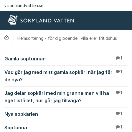
Hoppa till innehåll
sormlandvatten.se
Hemsortering - för dig boende i villa eller fritidshus
Hemsortering - för dig
Gamla soptunnan
1
Vad gör jag med mitt gamla sopkärl när jag får
1
de nya?
Jag delar sopkärl med min granne men vill ha
1
eget istället, hur går jag tillväga?
Nya sopkärlen
1
Soptunna
1