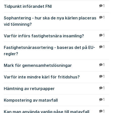
Tidpunkt införandet FNI
1
Sophantering - hur ska de nya kärlen placeras
1
vid tömninng?
Varför införs fastighetsnära insamling?
1
Fastighetsnärasortering - baseras det på EU-
1
regler?
Mark för gemensamhetslösningar
1
Varför inte mindre kärl för fritidshus?
1
Hämtning av returpapper
1
Kompostering av matavfall
1
Kan man använda vanlig påse till matavfall
1