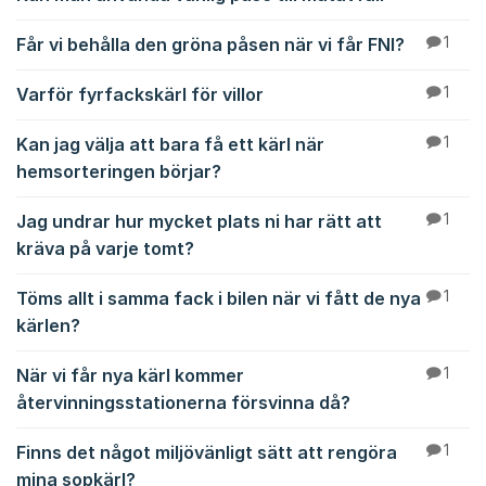
Får vi behålla den gröna påsen när vi får FNI?
1
Varför fyrfackskärl för villor
1
Kan jag välja att bara få ett kärl när
1
hemsorteringen börjar?
Jag undrar hur mycket plats ni har rätt att
1
kräva på varje tomt?
Töms allt i samma fack i bilen när vi fått de nya
1
kärlen?
När vi får nya kärl kommer
1
återvinningsstationerna försvinna då?
Finns det något miljövänligt sätt att rengöra
1
mina sopkärl?