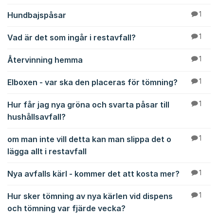
Hundbajspåsar
1
Vad är det som ingår i restavfall?
1
Återvinning hemma
1
Elboxen - var ska den placeras för tömning?
1
Hur får jag nya gröna och svarta påsar till
1
hushållsavfall?
om man inte vill detta kan man slippa det o
1
lägga allt i restavfall
Nya avfalls kärl - kommer det att kosta mer?
1
Hur sker tömning av nya kärlen vid dispens
1
och tömning var fjärde vecka?