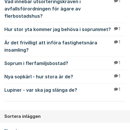
Vad innebär utsorteringskraven i
1
avfallsförordningen för ägare av
flerbostadshus?
Hur stor yta kommer jag behöva i soprummet?
1
Är det frivilligt att införa fastighetsnära
1
insamling?
Soprum i flerfamiljsbostad?
1
Nya sopkärl - hur stora är de?
1
Lupiner - var ska jag slänga de?
1
Sortera inläggen