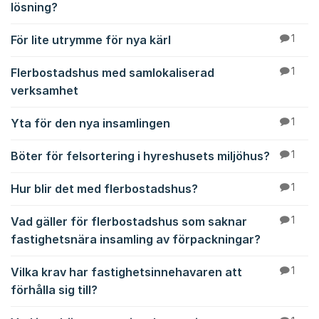
lösning?
För lite utrymme för nya kärl
1
Flerbostadshus med samlokaliserad
1
verksamhet
Yta för den nya insamlingen
1
Böter för felsortering i hyreshusets miljöhus?
1
Hur blir det med flerbostadshus?
1
Vad gäller för flerbostadshus som saknar
1
fastighetsnära insamling av förpackningar?
Vilka krav har fastighetsinnehavaren att
1
förhålla sig till?