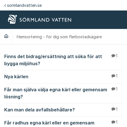
Hoppa till innehåll
sormlandvatten.se
Hemsortering - för dig som flerbostadsägare
Hemsortering - för d
Finns det bidrag/ersättning att söka för att
1
bygga miljöhus?
Nya kärlen
1
Får man själva välja egna kärl eller gemensam
1
lösning?
Kan man dela avfallsbehållare?
1
Får radhus egna kärl eller en gemensam
1