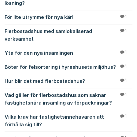
lösning?
För lite utrymme för nya kärl
1
Flerbostadshus med samlokaliserad
1
verksamhet
Yta för den nya insamlingen
1
Böter för felsortering i hyreshusets miljöhus?
1
Hur blir det med flerbostadshus?
1
Vad gäller för flerbostadshus som saknar
1
fastighetsnära insamling av förpackningar?
Vilka krav har fastighetsinnehavaren att
1
förhålla sig till?