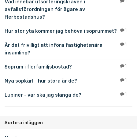
Vad innebär utsorteringskraven i
1
avfallsförordningen för ägare av
flerbostadshus?
Hur stor yta kommer jag behöva i soprummet?
1
Är det frivilligt att införa fastighetsnära
1
insamling?
Soprum i flerfamiljsbostad?
1
Nya sopkärl - hur stora är de?
1
Lupiner - var ska jag slänga de?
1
Sortera inläggen