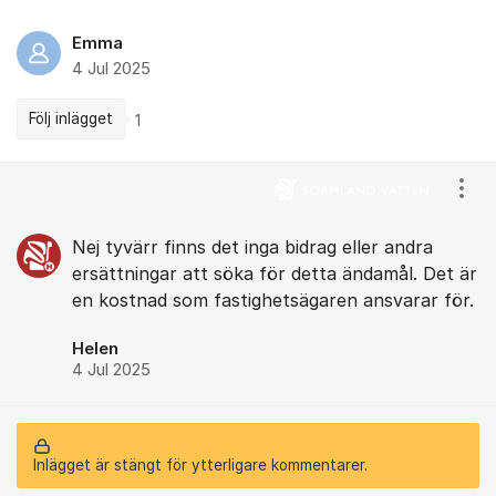
Emma
4 Jul 2025
Följ inlägget
1
Kommentarer
Visa
Nej tyvärr finns det inga bidrag eller andra
ersättningar att söka för detta ändamål. Det är
en kostnad som fastighetsägaren ansvarar för.
Helen
4 Jul 2025
Inlägget är stängt för ytterligare kommentarer.