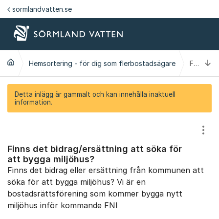
Hoppa till innehåll
sormlandvatten.se
Ti
Hemsortering - för dig som flerbostadsägare
Finns det bidrag/ersättning att söka för att bygga miljöhus?
Detta inlägg är gammalt och kan innehålla inaktuell
information.
Visa
Finns det bidrag/ersättning att söka för
att bygga miljöhus?
Finns det bidrag eller ersättning från kommunen att
söka för att bygga miljöhus? Vi är en
bostadsrättsförening som kommer bygga nytt
miljöhus inför kommande FNI