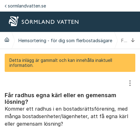
Hoppa till innehåll
sormlandvatten.se
Ti
Hemsortering - för dig som flerbostadsägare
Får radhus egna kärl eller en gemensam lösning?
Detta inlägg är gammalt och kan innehålla inaktuell
information.
Visa
Får radhus egna kärl eller en gemensam
lösning?
Kommer ett radhus i en bostadsrättsförening, med
många bostadsenheter/lägenheter, att få egna kärl
eller gemensam lösning?