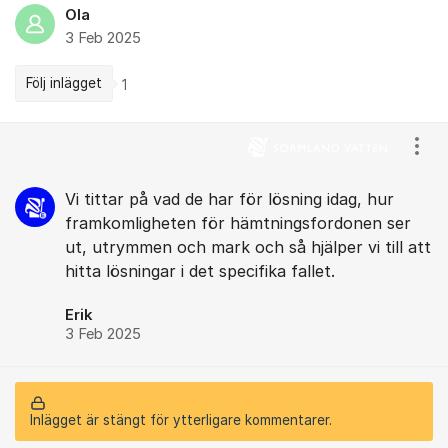
Ola
3 Feb 2025
Följ inlägget
1
Kommentarer
Visa
Vi tittar på vad de har för lösning idag, hur
framkomligheten för hämtningsfordonen ser
ut, utrymmen och mark och så hjälper vi till att
hitta lösningar i det specifika fallet.
Erik
3 Feb 2025
Inlägget är stängt för ytterligare kommentarer.