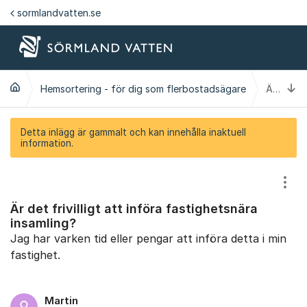
Hoppa till innehåll
sormlandvatten.se
Ti
Hemsortering - för dig som flerbostadsägare
Är det frivilligt att införa fastighetsnära insamling?
Detta inlägg är gammalt och kan innehålla inaktuell
information.
Visa
Är det frivilligt att införa fastighetsnära
insamling?
Jag har varken tid eller pengar att införa detta i min
fastighet.
Martin