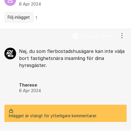
8 Apr 2024
Följ inlägget
1
Kommentarer
Visa
Nej, du som flerbostadshusägare kan inte välja
bort fastighetsnära insamling för dina
hyresgäster.
Therese
8 Apr 2024
Inlägget är stängt för ytterligare kommentarer.