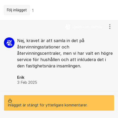
Följ inlägget
1
Kommentarer
Visa
Nej, kravet är att samla in det på
återvinningsstationer och
återvinningscentraler, men vi har valt en högre
service för hushållen och att inkludera det i
den fastighetsnära insamlingen.
Erik
3 Feb 2025
Inlägget är stängt för ytterligare kommentarer.