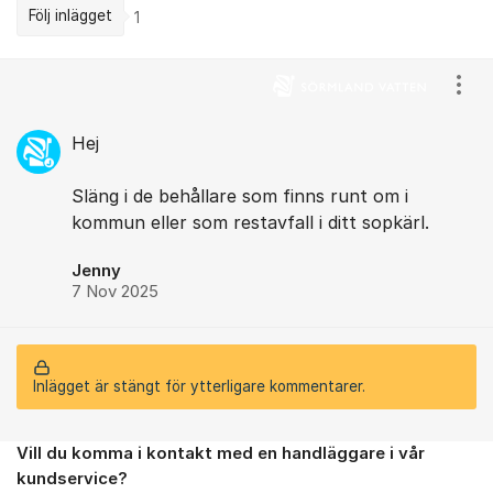
Följ inlägget
1
Kommentarer
Visa
Hej
Släng i de behållare som finns runt om i
kommun eller som restavfall i ditt sopkärl.
Jenny
7 Nov 2025
Inlägget är stängt för ytterligare kommentarer.
Vill du komma i kontakt med en handläggare i vår
Om forumet
kundservice?