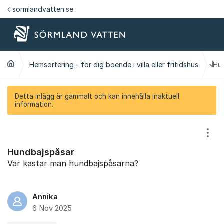
Hoppa till innehåll
sormlandvatten.se
Ti
Hemsortering - för dig boende i villa eller fritidshus
Hu
Detta inlägg är gammalt och kan innehålla inaktuell
information.
Visa
Hundbajspåsar
Var kastar man hundbajspåsarna?
Annika
6 Nov 2025