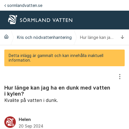
Hoppa till innehåll
sormlandvatten.se
Ti
Kris och nödvattenhantering
Hur länge kan jag ha en dunk med vatten i kylen?
Detta inlägg är gammalt och kan innehålla inaktuell
information.
Visa
Hur länge kan jag ha en dunk med vatten
i kylen?
Kvalite på vatten i dunk.
Helen
20 Sep 2024