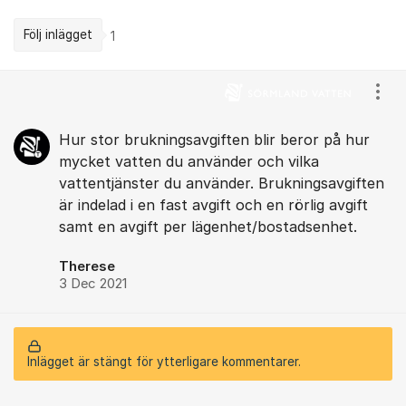
Följ inlägget
1
Kommentarer
Visa
Hur stor brukningsavgiften blir beror på hur
mycket vatten du använder och vilka
vattentjänster du använder. Brukningsavgiften
är indelad i en fast avgift och en rörlig avgift
samt en avgift per lägenhet/bostadsenhet.
Therese
3 Dec 2021
Inlägget är stängt för ytterligare kommentarer.