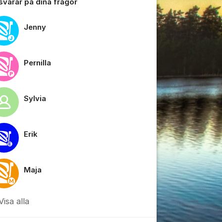
 svarar på dina frågor
Jenny
Pernilla
tällningar för inlägg/kommentar
Sylvia
Erik
Maja
Visa alla