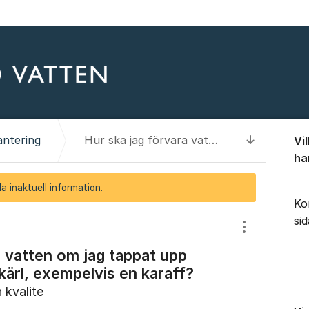
Om for
antering
Hur ska jag förvara vatten om jag tappat upp det i ett förvaringskärl, exempelvis en karaff?
Vi
Till senas
ha
a inaktuell information.
Ko
si
Visa/dölj inst
a vatten om jag tappat upp
skärl, exempelvis en karaff?
 kvalite