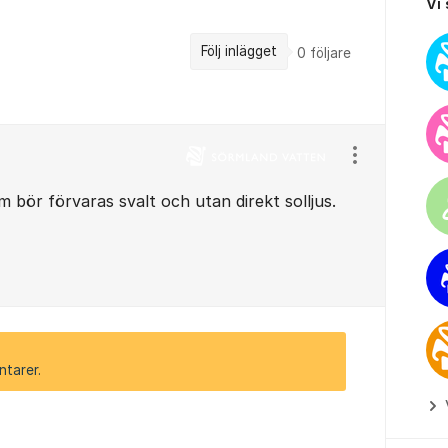
Vi
Följ inlägget
0
följare
Visa/dölj ins
m bör förvaras svalt och utan direkt solljus.
ntarer.