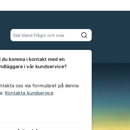
Sök bland alla inlägg
Sök
umet
ll du komma i kontakt med en
te kommentaren
ndläggare i vår kundservice?
ntakta oss via formuläret på denna
da:
Kontakta kundservice
ällningar för inlägg/kommentar