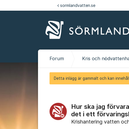
Hoppa till innehåll
sormlandvatten.se
Forum
Kris och nödvattenh
Detta inlägg är gammalt och kan innehåll
Hur ska jag förvar
det i ett förvaring
Krishantering vatten och