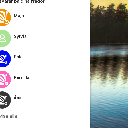
 svarar på dina frågor
Maja
Sylvia
tällningar för inlägg/kommentar
Erik
Pernilla
Åsa
Visa alla