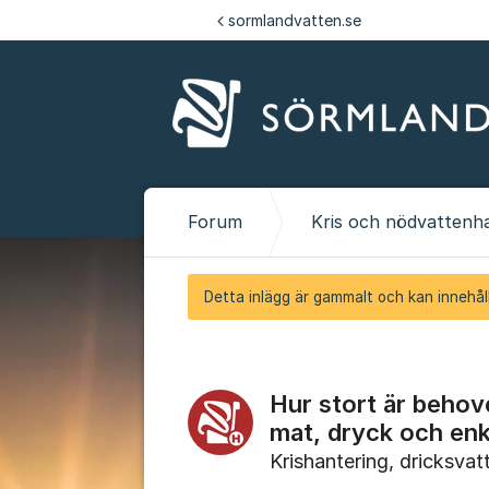
Hoppa till innehåll
sormlandvatten.se
Forum
Kris och nödvattenh
Detta inlägg är gammalt och kan innehåll
Hur stort är behov
mat, dryck och enk
Krishantering, dricksvat