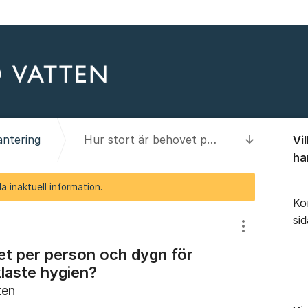
Om for
antering
Hur stort är behovet per person och dygn för mat, dryck och enklaste hygien?
Vi
Till senas
ha
a inaktuell information.
Ko
si
Visa/dölj inst
et per person och dygn för
laste hygien?
ten