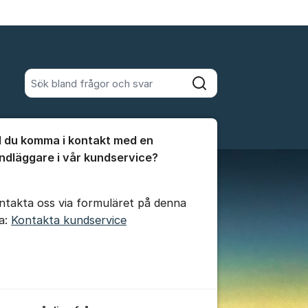
Sök bland alla inlägg
Sök
umet
ll du komma i kontakt med en
te kommentaren
ndläggare i vår kundservice?
ntakta oss via formuläret på denna
da:
Kontakta kundservice
ällningar för inlägg/kommentar