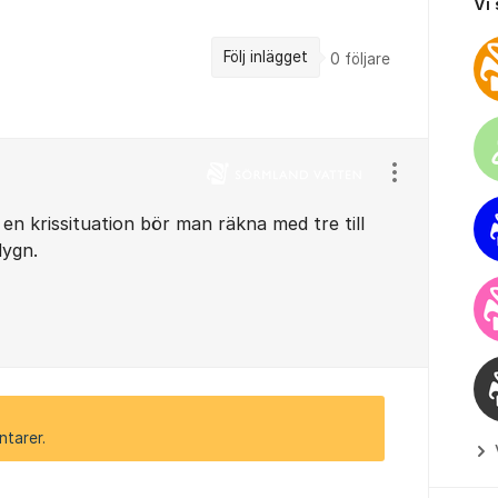
Vi
Följ inlägget
0
följare
Visa/dölj ins
 en krissituation bör man räkna med tre till
dygn.
ntarer.