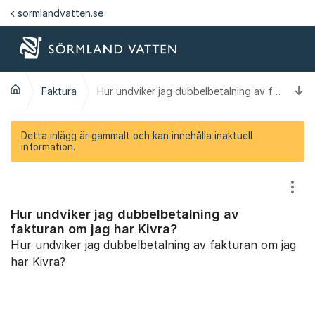
Hoppa till innehåll
sormlandvatten.se
Ti
Faktura
Hur undviker jag dubbelbetalning av fakturan om jag har Kivra?
Detta inlägg är gammalt och kan innehålla inaktuell
information.
Visa
Hur undviker jag dubbelbetalning av
fakturan om jag har Kivra?
Hur undviker jag dubbelbetalning av fakturan om jag
har Kivra?