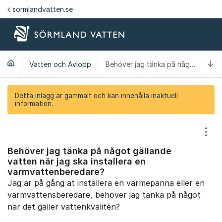
Hoppa till innehåll
sormlandvatten.se
Ti
Vatten och Avlopp
Behöver jag tänka på något gällande vatten när jag ska installera en varmvattenberedare?
Detta inlägg är gammalt och kan innehålla inaktuell
information.
Visa
Behöver jag tänka på något gällande
vatten när jag ska installera en
varmvattenberedare?
Jag är på gång at installera en värmepanna eller en
varmvattensberedare, behöver jag tänka på något
när det gäller vattenkvalitén?