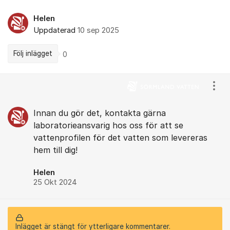
Helen
Uppdaterad
10 sep 2025
Följ inlägget
0
Kommentarer
Visa
Innan du gör det, kontakta gärna
laboratorieansvarig hos oss för att se
vattenprofilen för det vatten som levereras
hem till dig!
Helen
25 Okt 2024
Inlägget är stängt för ytterligare kommentarer.