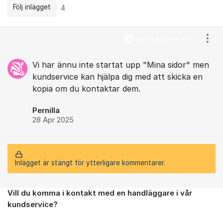
Följ inlägget
4
Kommentarer
Visa
Vi har ännu inte startat upp "Mina sidor" men
kundservice kan hjälpa dig med att skicka en
kopia om du kontaktar dem.
Pernilla
28 Apr 2025
Inlägget är stängt för ytterligare kommentarer.
Vill du komma i kontakt med en handläggare i vår
Om forumet
kundservice?