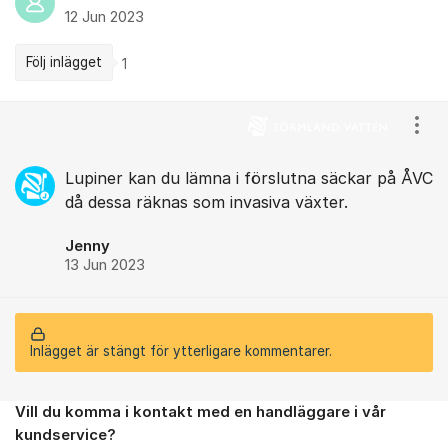
12 Jun 2023
Följ inlägget
1
Kommentarer
Visa
Lupiner kan du lämna i förslutna säckar på ÅVC
då dessa räknas som invasiva växter.
Jenny
13 Jun 2023
Inlägget är stängt för ytterligare kommentarer.
Vill du komma i kontakt med en handläggare i vår
Om forumet
kundservice?