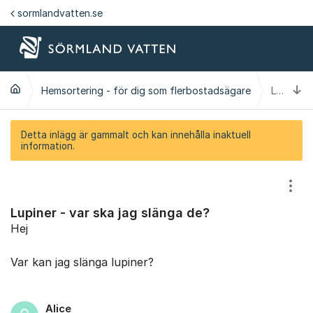
Hoppa till innehåll
sormlandvatten.se
Ti
Hemsortering - för dig som flerbostadsägare
Lupiner - var ska jag slänga de?
Detta inlägg är gammalt och kan innehålla inaktuell
information.
Visa
Lupiner - var ska jag slänga de?
Hej
Var kan jag slänga lupiner?
Alice