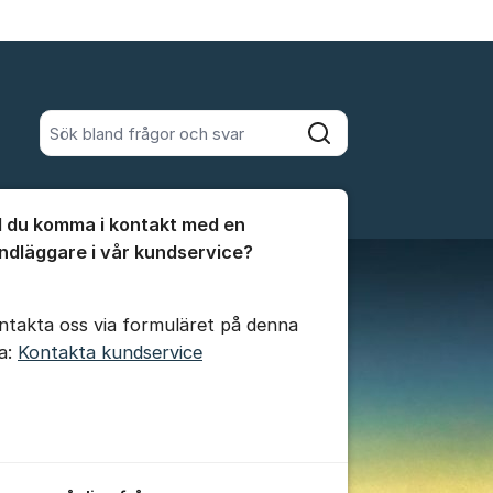
Sök bland alla inlägg
Sök
umet
ll du komma i kontakt med en
te kommentaren
ndläggare i vår kundservice?
ntakta oss via formuläret på denna
da:
Kontakta kundservice
ällningar för inlägg/kommentar