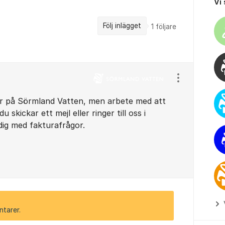
Vi
Följ inlägget
1
följare
Visa/dölj ins
dor på Sörmland Vatten, men arbete med att
 skickar ett mejl eller ringer till oss i
dig med fakturafrågor.
ntarer.