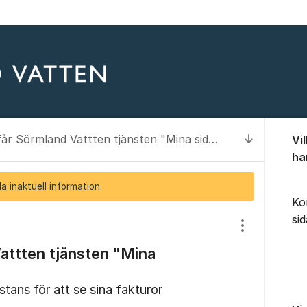
Om for
När får Sörmland Vattten tjänsten "Mina sidor"?
Vi
Till senas
ha
a inaktuell information.
Ko
si
Visa/dölj inst
attten tjänsten "Mina
tans för att se sina fakturor