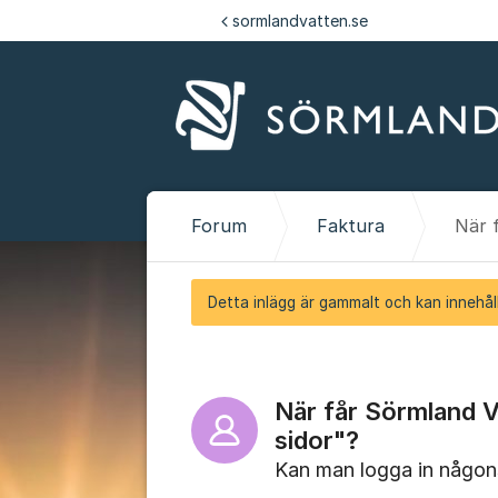
Hoppa till innehåll
sormlandvatten.se
Forum
Faktura
Detta inlägg är gammalt och kan innehåll
När får Sörmland V
sidor"?
Kan man logga in någons