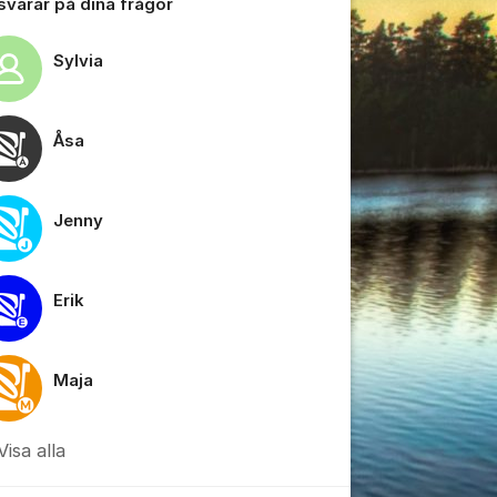
 svarar på dina frågor
Sylvia
Åsa
tällningar för inlägg/kommentar
Jenny
Erik
Maja
Visa alla