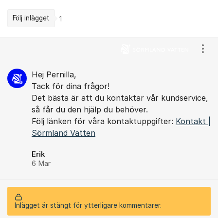
Följ inlägget
1
Kommentarer
Visa
Hej Pernilla,
Tack för dina frågor!
Det bästa är att du kontaktar vår kundservice,
så får du den hjälp du behöver.
Följ länken för våra kontaktuppgifter:
Kontakt |
Sörmland Vatten
Erik
6 Mar
Inlägget är stängt för ytterligare kommentarer.