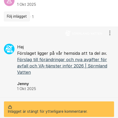
1 Okt 2025
Följ inlägget
1
Kommentarer
Visa
Hej
Förslaget ligger på vår hemsida att ta del av.
Förslag till förändringar och nya avgifter för
avfall och VA-tjänster inför 2026 | Sörmland
Vatten
Jenny
1 Okt 2025
Inlägget är stängt för ytterligare kommentarer.