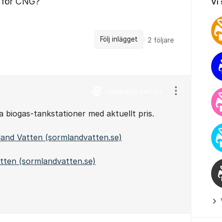
r för CNG?
Vi
Följ inlägget
2
följare
Visa/dölj ins
ra biogas-tankstationer med aktuellt pris.
and Vatten (sormlandvatten.se)
atten (sormlandvatten.se)