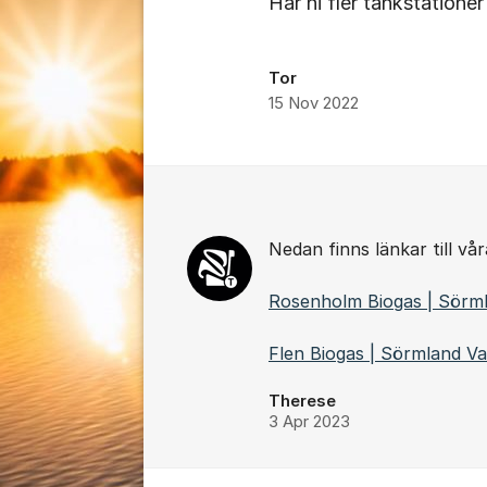
Har ni fler tankstatione
Tor
15 Nov 2022
Kommentarer
Nedan finns länkar till vå
Rosenholm Biogas | Sörml
Flen Biogas | Sörmland V
Therese
3 Apr 2023