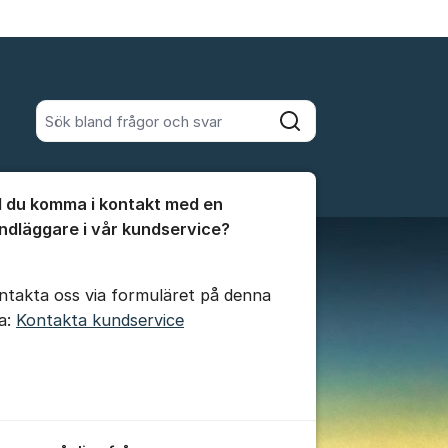
Sök bland alla inlägg
Sök
umet
ll du komma i kontakt med en
te kommentaren
ndläggare i vår kundservice?
ntakta oss via formuläret på denna
da:
Kontakta kundservice
ällningar för inlägg/kommentar