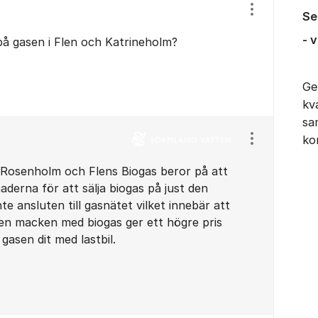
Visa/dölj ins
Se
- 
 på gasen i Flen och Katrineholm?
Ge
kva
sa
ko
Visa/dölj ins
an Rosenholm och Flens Biogas beror på att
aderna för att sälja biogas på just den
te ansluten till gasnätet vilket innebär att
en macken med biogas ger ett högre pris
gasen dit med lastbil.