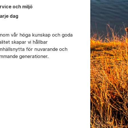
tällningar för inlägg/kommentar
rvice och miljö
varje dag
nom vår höga kunskap och goda
litet skapar vi hållbar
mhällsnytta för nuvarande och
mmande generationer.
tällningar för inlägg/kommentar