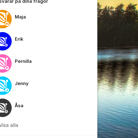
 svarar på dina frågor
Maja
Erik
tällningar för inlägg/kommentar
Pernilla
Jenny
Åsa
Visa alla