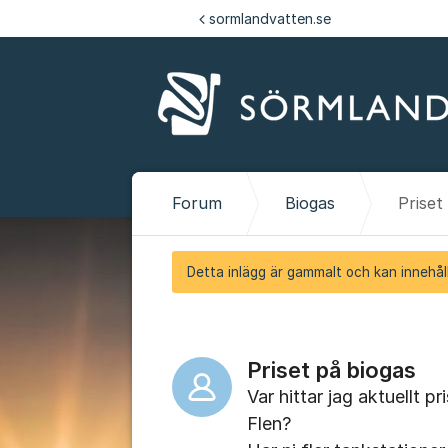
Hoppa till innehåll
sormlandvatten.se
Forum
Biogas
Priset
Detta inlägg är gammalt och kan innehåll
Priset på biogas
Var hittar jag aktuellt p
Flen?