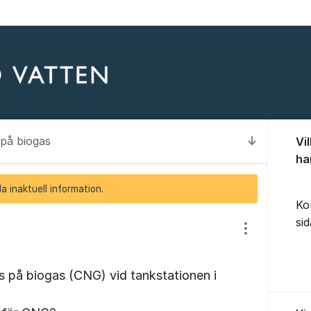
Om for
 på biogas
Vi
Till senas
ha
a inaktuell information.
Ko
si
Visa/dölj inst
ris på biogas (CNG) vid tankstationen i