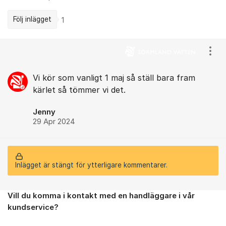
Följ inlägget
1
Kommentarer
Visa
Vi kör som vanligt 1 maj så ställ bara fram
kärlet så tömmer vi det.
Jenny
29 Apr 2024
Inlägget är stängt för ytterligare kommentarer.
Vill du komma i kontakt med en handläggare i vår
Om forumet
kundservice?