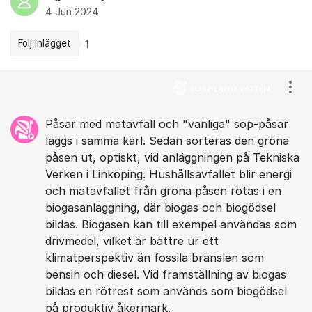
4 Jun 2024
Följ inlägget
1
Kommentarer
Visa
Påsar med matavfall och "vanliga" sop-påsar
läggs i samma kärl. Sedan sorteras den gröna
påsen ut, optiskt, vid anläggningen på Tekniska
Verken i Linköping. Hushållsavfallet blir energi
och matavfallet från gröna påsen rötas i en
biogasanläggning, där biogas och biogödsel
bildas. Biogasen kan till exempel användas som
drivmedel, vilket är bättre ur ett
klimatperspektiv än fossila bränslen som
bensin och diesel. Vid framställning av biogas
bildas en rötrest som används som biogödsel
på produktiv åkermark.