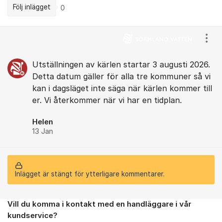
Följ inlägget
0
Kommentarer
Visa
Utställningen av kärlen startar 3 augusti 2026.
Detta datum gäller för alla tre kommuner så vi
kan i dagsläget inte säga när kärlen kommer till
er. Vi återkommer när vi har en tidplan.
Helen
13 Jan
Inlägget är stängt för ytterligare kommentarer.
Vill du komma i kontakt med en handläggare i vår
Om forumet
kundservice?