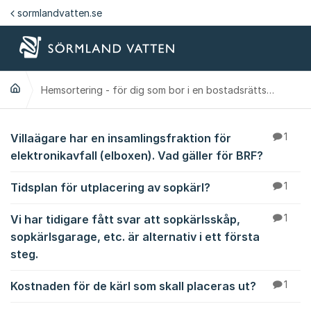
Hoppa till innehåll
sormlandvatten.se
Hemsortering - för dig som bor i en bostadsrättsförening
Hemsortering - för di
Villaägare har en insamlingsfraktion för
1
elektronikavfall (elboxen). Vad gäller för BRF?
Tidsplan för utplacering av sopkärl?
1
Vi har tidigare fått svar att sopkärlsskåp,
1
sopkärlsgarage, etc. är alternativ i ett första
steg.
Kostnaden för de kärl som skall placeras ut?
1