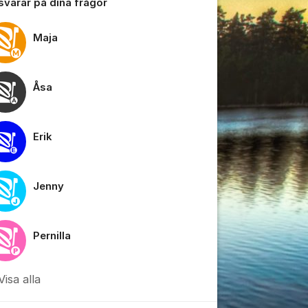
 svarar på dina frågor
Maja
Åsa
Erik
tällningar för inlägg/kommentar
Jenny
Pernilla
Visa alla