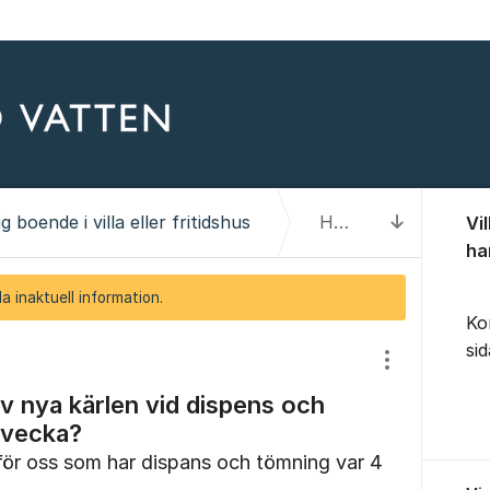
Om for
 boende i villa eller fritidshus
Hur sker tömning av nya kärlen vid dispens och tömning var fjärde vecka?
Vi
Till senas
ha
a inaktuell information.
Ko
si
Visa/dölj inst
v nya kärlen vid dispens och
 vecka?
för oss som har dispans och tömning var 4