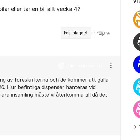
Vi
ar eller tar en bil allt vecka 4?
Följ inlägget
1
följare
Visa/dölj ins
ing av föreskrifterna och de kommer att gälla
6. Hur befintliga dispenser hanteras vid
nära insamling måste vi återkomma till då det