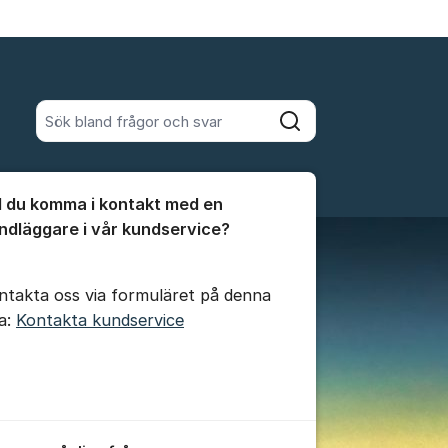
Sök bland alla inlägg
Sök
umet
ll du komma i kontakt med en
te kommentaren
ndläggare i vår kundservice?
ntakta oss via formuläret på denna
da:
Kontakta kundservice
ällningar för inlägg/kommentar