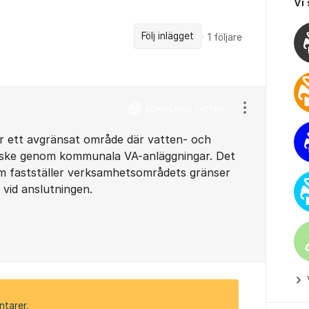
Vi
Följ inlägget
1
följare
Visa/dölj ins
 ett avgränsat område där vatten- och
 ske genom kommunala VA-anläggningar. Det
 fastställer verksamhetsområdets gränser
 vid anslutningen.
ntarer.