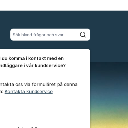
Sök bland alla inlägg
Sök
umet
ll du komma i kontakt med en
te kommentaren
ndläggare i vår kundservice?
ntakta oss via formuläret på denna
da:
Kontakta kundservice
ällningar för inlägg/kommentar