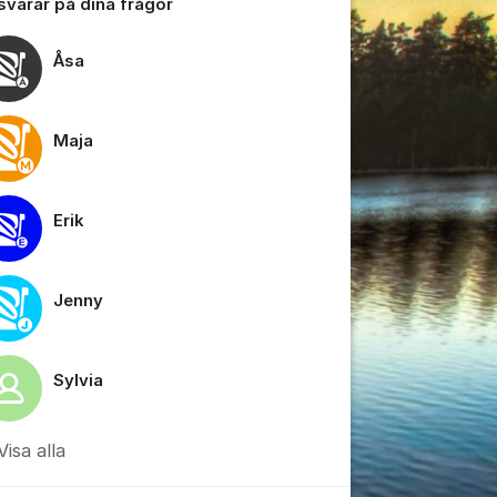
 svarar på dina frågor
Åsa
Maja
tällningar för inlägg/kommentar
Erik
Jenny
Sylvia
Visa alla