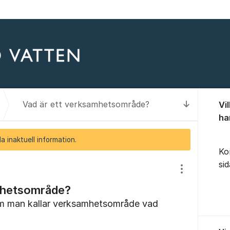
Om for
Vad är ett verksamhetsområde?
Vi
Till senas
ha
a inaktuell information.
Ko
si
Visa/dölj inst
mhetsområde?
om man kallar verksamhetsområde vad