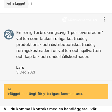
Följ inlägget
1
Kommentarer
Visa
En rörlig förbrukningsavgift per levererad m³
vatten som täcker rörliga kostnader,
produktions- och distributionskostnader,
reningskostnader för vatten och spillvatten
och kapital- och underhållskostnader.
Lars
3 Dec 2021
Inlägget är stängt för ytterligare kommentarer.
Vill du komma i kontakt med en handläggare i vår
Om forumet