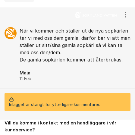
Kommentarer
Visa
När vi kommer och ställer ut de nya sopkärlen
tar vi med oss dem gamla, därför ber vi att man
ställer ut sitt/sina gamla sopkärl så vi kan ta
med oss den/dem.
De gamla sopkärlen kommer att återbrukas.
Maja
11 Feb
Inlägget är stängt för ytterligare kommentarer.
Vill du komma i kontakt med en handläggare i vår
Om forumet
kundservice?