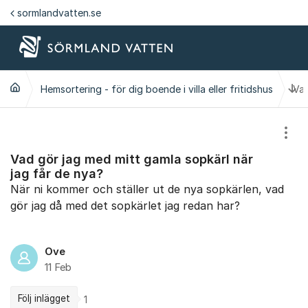
Hoppa till innehåll
sormlandvatten.se
Ti
Hemsortering - för dig boende i villa eller fritidshus
Vad
Visa
Vad gör jag med mitt gamla sopkärl när
jag får de nya?
När ni kommer och ställer ut de nya sopkärlen, vad
gör jag då med det sopkärlet jag redan har?
Ove
11 Feb
Följ inlägget
1