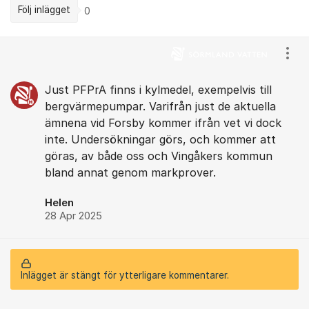
Följ inlägget
0
Kommentarer
Visa
Just PFPrA finns i kylmedel, exempelvis till
bergvärmepumpar. Varifrån just de aktuella
ämnena vid Forsby kommer ifrån vet vi dock
inte. Undersökningar görs, och kommer att
göras, av både oss och Vingåkers kommun
bland annat genom markprover.
Helen
28 Apr 2025
Inlägget är stängt för ytterligare kommentarer.