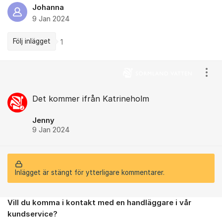
Johanna
9 Jan 2024
Följ inlägget
1
Kommentarer
Visa
Det kommer ifrån Katrineholm
Jenny
9 Jan 2024
Inlägget är stängt för ytterligare kommentarer.
Vill du komma i kontakt med en handläggare i vår
Om forumet
kundservice?