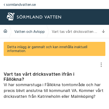
Hoppa till innehåll
sormlandvatten.se
Ti
Vatten och Avlopp
Vart tas vårt dricksvatten ifrån i Fållökna?
Detta inlägg är gammalt och kan innehålla inaktuell
information.
Visa
Vart tas vårt dricksvatten ifrån i
Fållökna?
Vi har sommarstuga i Fållökna tomtområde och har
precis blivit anslutna till kommunalt VA. Kommer vårt
dricksvatten från Katrineholm eller Malmköping?