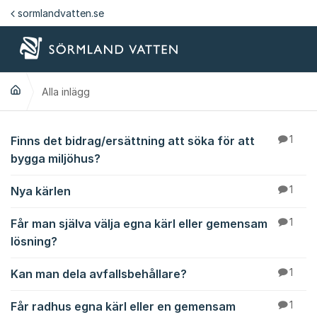
Hoppa till innehåll
sormlandvatten.se
Alla inlägg
Alla inlägg
Finns det bidrag/ersättning att söka för att
1
bygga miljöhus?
Nya kärlen
1
Får man själva välja egna kärl eller gemensam
1
lösning?
Kan man dela avfallsbehållare?
1
Får radhus egna kärl eller en gemensam
1