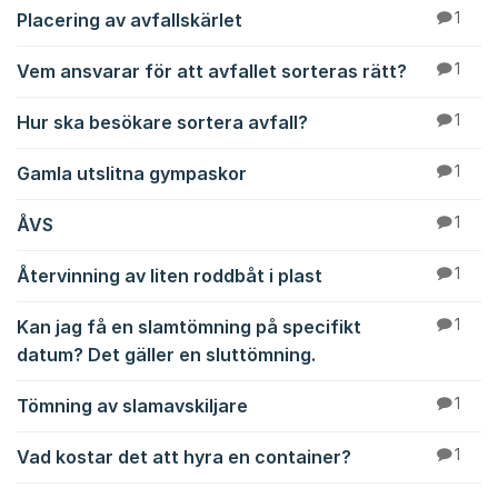
Placering av avfallskärlet
1
Vem ansvarar för att avfallet sorteras rätt?
1
Hur ska besökare sortera avfall?
1
Gamla utslitna gympaskor
1
ÅVS
1
Återvinning av liten roddbåt i plast
1
Kan jag få en slamtömning på specifikt
1
datum? Det gäller en sluttömning.
Tömning av slamavskiljare
1
Vad kostar det att hyra en container?
1