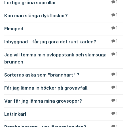
Lortiga gröna soprullar
1
Kan man slänga dykflaskor?
1
Elmoped
1
Inbyggnad - får jag göra det runt kärlen?
1
Jag vill tömma min avloppstank och slamsuga
1
brunnen
Sorteras aska som "brännbart" ?
1
Får jag lämna in böcker på grovavfall.
1
Var får jag lämna mina grovsopor?
1
Latrinkärl
1
1