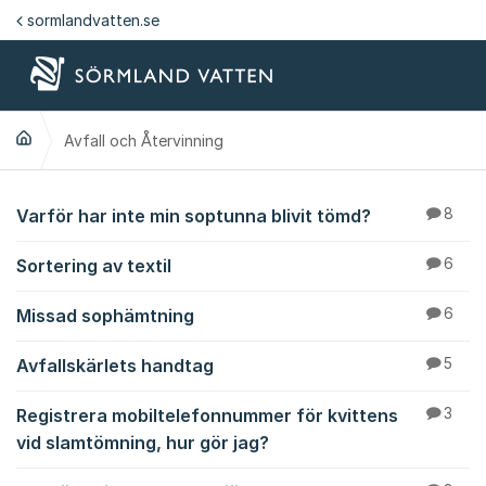
Hoppa till innehåll
sormlandvatten.se
Avfall och Återvinning
Avfall och Återvinnin
Varför har inte min soptunna blivit tömd?
8
Sortering av textil
6
Missad sophämtning
6
Avfallskärlets handtag
5
Registrera mobiltelefonnummer för kvittens
3
vid slamtömning, hur gör jag?