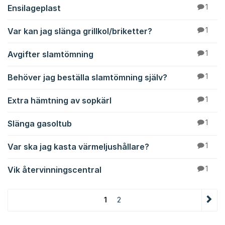
Ensilageplast
1
Var kan jag slänga grillkol/briketter?
1
Avgifter slamtömning
1
Behöver jag beställa slamtömning själv?
1
Extra hämtning av sopkärl
1
Slänga gasoltub
1
Var ska jag kasta värmeljushållare?
1
Vik återvinningscentral
1
1
2