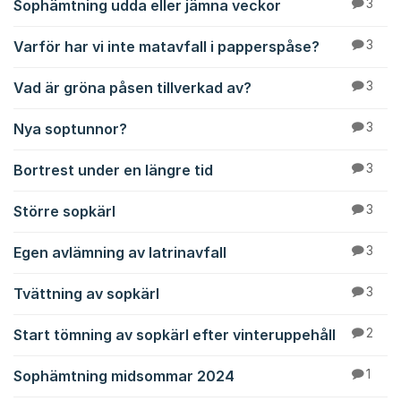
Sophämtning udda eller jämna veckor
3
Varför har vi inte matavfall i papperspåse?
3
Vad är gröna påsen tillverkad av?
3
Nya soptunnor?
3
Bortrest under en längre tid
3
Större sopkärl
3
Egen avlämning av latrinavfall
3
Tvättning av sopkärl
3
Start tömning av sopkärl efter vinteruppehåll
2
Sophämtning midsommar 2024
1