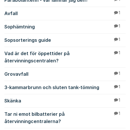
Parabolantenn - var lämnar jag den?
Avfall
1
Sophämtning
1
Sopsorterings guide
1
Vad är det för öppettider på
1
återvinningscentralen?
Grovavfall
1
3-kammarbrunn och sluten tank-tömning
1
Skänka
1
Tar ni emot bilbatterier på
1
återvinningcentralerna?