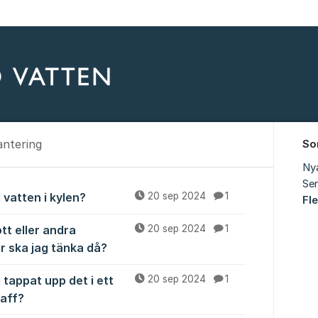
antering
So
Ny
Sen
vattenhantering
 vatten i kylen?
20 sep 2024
1
Fl
tt eller andra
20 sep 2024
1
r ska jag tänka då?
 tappat upp det i ett
20 sep 2024
1
raff?