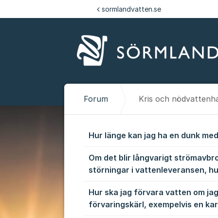
Hoppa till innehåll
sormlandvatten.se
Forum
Kris och nödvattenh
Kris och nöd
Hur länge kan jag ha en dunk med
Om det blir långvarigt strömavbro
störningar i vattenleveransen, hu
Hur ska jag förvara vatten om jag
förvaringskärl, exempelvis en ka