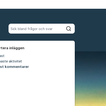
Sök bland alla inlägg
Sök
rtera inläggen
ast
aste aktivitet
est kommentarer