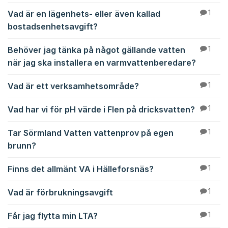
Vad är en lägenhets- eller även kallad
1
bostadsenhetsavgift?
Behöver jag tänka på något gällande vatten
1
när jag ska installera en varmvattenberedare?
Vad är ett verksamhetsområde?
1
Vad har vi för pH värde i Flen på dricksvatten?
1
Tar Sörmland Vatten vattenprov på egen
1
brunn?
Finns det allmänt VA i Hälleforsnäs?
1
Vad är förbrukningsavgift
1
Får jag flytta min LTA?
1