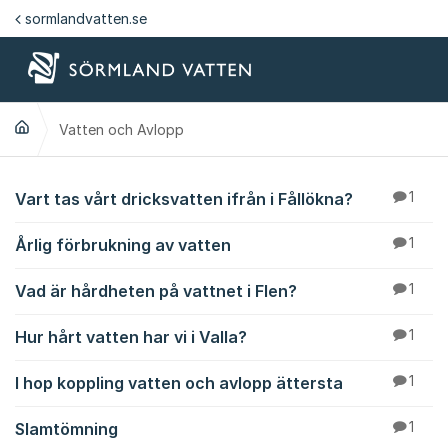
Hoppa till innehåll
sormlandvatten.se
Vatten och Avlopp
Vatten och Avlopp
Vart tas vårt dricksvatten ifrån i Fållökna?
1
Årlig förbrukning av vatten
1
Vad är hårdheten på vattnet i Flen?
1
Hur hårt vatten har vi i Valla?
1
I hop koppling vatten och avlopp ättersta
1
Slamtömning
1