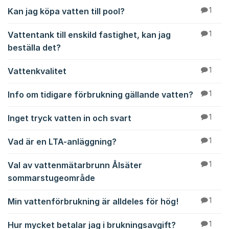
Kan jag köpa vatten till pool?
1
Vattentank till enskild fastighet, kan jag
1
beställa det?
Vattenkvalitet
1
Info om tidigare förbrukning gällande vatten?
1
Inget tryck vatten in och svart
1
Vad är en LTA-anläggning?
1
Val av vattenmätarbrunn Ålsäter
1
sommarstugeområde
Min vattenförbrukning är alldeles för hög!
1
Hur mycket betalar jag i brukningsavgift?
1